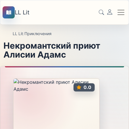
LL Lit
LL Lit
/
Приключения
Некромантский приют
Алисии Адамс
0.0