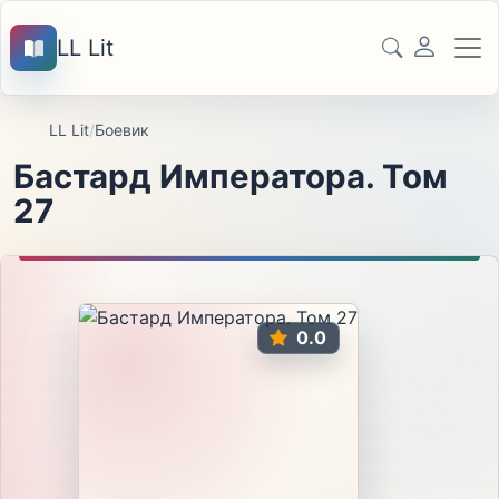
LL Lit
LL Lit
/
Боевик
Бастард Императора. Том
27
0.0