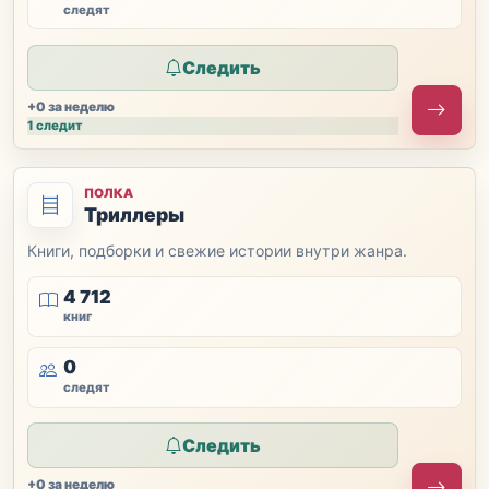
следят
Следить
+0 за неделю
1 следит
ПОЛКА
Триллеры
Книги, подборки и свежие истории внутри жанра.
4 712
книг
0
следят
Следить
+0 за неделю