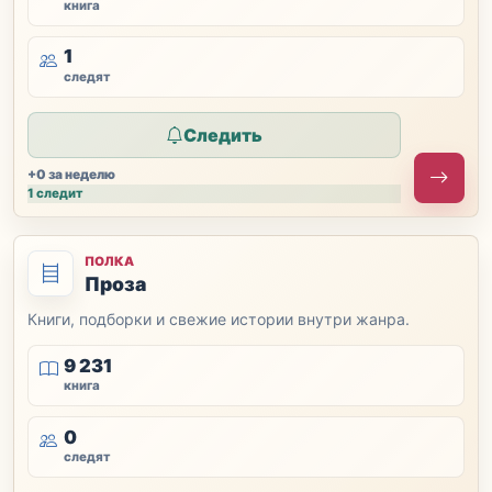
книга
1
следят
Следить
+0 за неделю
1 следит
ПОЛКА
Проза
Книги, подборки и свежие истории внутри жанра.
9 231
книга
0
следят