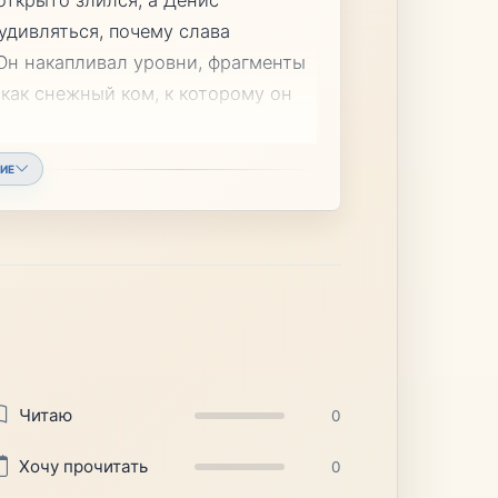
удивляться, почему слава
Он накапливал уровни, фрагменты
 как снежный ком, к которому он
ИЕ
Читаю
0
Хочу прочитать
0