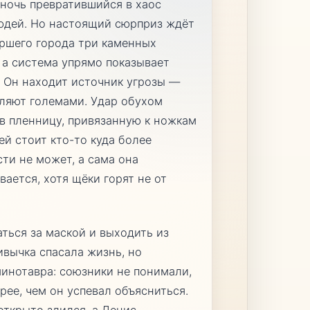
а ночь превратившийся в хаос
людей. Но настоящий сюрприз ждёт
ершего города три каменных
 а система упрямо показывает
. Он находит источник угрозы —
вляют големами. Удар обухом
 в пленницу, привязанную к ножкам
ней стоит кто-то куда более
ти не может, а сама она
вается, хотя щёки горят не от
аться за маской и выходить из
ивычка спасала жизнь, но
инотавра: союзники не понимали,
рее, чем он успевал объясниться.
открыто злился, а Денис