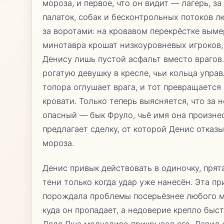
мороза, и первое, что он видит — лагерь, з
палаток, собак и бесконтрольных потоков 
за воротами: на кровавом перекрёстке вым
минотавра крошат низкоуровневых игроков,
Денису лишь пустой асфальт вместо врагов
рогатую девушку в кресле, чьи кольца упра
топора оглушает врага, и тот превращается
кровати. Только теперь выясняется, что за 
опасный — бык Фруло, чьё имя она произнес
предлагает сделку, от которой Денис отказы
мороза.
Денис привык действовать в одиночку, прят
тени только когда удар уже нанесён. Эта пр
порождала проблемы посерьёзнее любого м
куда он пропадает, а недоверие крепло быст
Дядя Яша молчаливо прикрывал его, Давид 