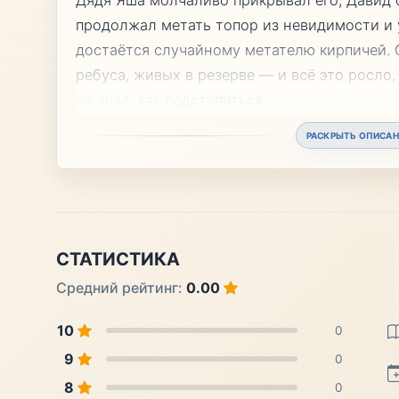
продолжал метать топор из невидимости и 
достаётся случайному метателю кирпичей. 
ребуса, живых в резерве — и всё это росло,
не знал, как подступиться.
...
РАСКРЫТЬ ОПИСАН
СТАТИСТИКА
Средний рейтинг:
0.00
10
0
9
0
8
0