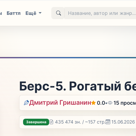
ы
Баттл
Ещё
Берс-5. Рогатый 
Дмитрий Гришанин
0.0
•
15 прос
435 474 зн. / ~157 стр.
15.06.2026
Завершена