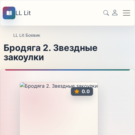
LL Lit
LL Lit
/
Боевик
Бродяга 2. Звездные
закоулки
0.0