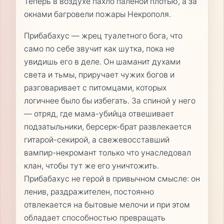
Теперь в воздухе пахло палёной плотью, а за
окнами багровели пожары Некрополя.
Прибабахус — жрец туалетного бога, что
само по себе звучит как шутка, пока не
увидишь его в деле. Он шаманит духами
света и тьмы, приручает чужих богов и
разговаривает с питомцами, которых
логичнее было бы избегать. За спиной у него
— отряд, где мама-убийца отвешивает
подзатыльники, берсерк-брат развлекается
гитарой-секирой, а свежевосставший
вампир-некромант только что унаследовал
клан, чтобы тут же его уничтожить.
Прибабахус не герой в привычном смысле: он
ленив, раздражителен, постоянно
отвлекается на бытовые мелочи и при этом
обладает способностью превращать