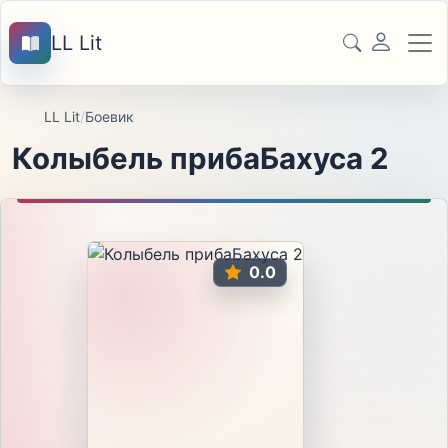
LL Lit
LL Lit
/
Боевик
Колыбель прибаБахуса 2
0.0