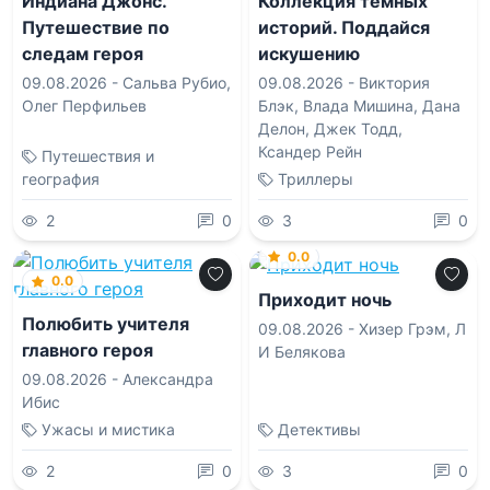
Индиана Джонс.
Коллекция темных
Путешествие по
историй. Поддайся
следам героя
искушению
09.08.2026 -
Сальва Рубио
,
09.08.2026 -
Виктория
Олег Перфильев
Блэк
,
Влада Мишина
,
Дана
Делон
,
Джек Тодд
,
Ксандер Рейн
Путешествия и
география
Триллеры
2
0
3
0
0.0
0.0
Приходит ночь
Полюбить учителя
09.08.2026 -
Хизер Грэм
,
Л
главного героя
И Белякова
09.08.2026 -
Александра
Ибис
Ужасы и мистика
Детективы
2
0
3
0