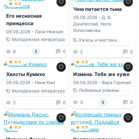
0.0
Чем питается тьма
Его несносная
09.08.2026 -
Д. В.
принцесса
Джилеспай
,
Нюта
Колесникова
09.08.2026 -
Лана Нежная
Молодежная литература
Ужасы и мистика
6
0
2
0
2
0.0
0.0
Хвосты Кумихо
Измена. Тебе же хуже
09.08.2026 -
Нина Ким
09.08.2026 -
Вера Горячая
Любовные романы
Молодежная литература
3
0
2
0
2
0.0
0.0