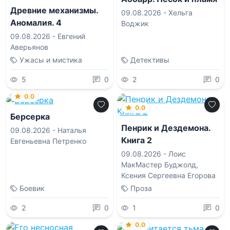
Древние механизмы.
09.08.2026 -
Хельга
Аномалия. 4
Воджик
09.08.2026 -
Евгений
Аверьянов
Ужасы и мистика
Детективы
5
0
2
0
0.0
0.0
Берсерка
Пенрик и Дездемона.
09.08.2026 -
Наталья
Книга 2
Евгеньевна Петренко
09.08.2026 -
Лоис
МакМастер Буджолд
,
Ксения Сергеевна Егорова
Боевик
Проза
2
0
1
0
0.0