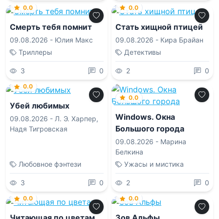
0.0
0.0
Смерть тебя помнит
Стать хищной птицей
09.08.2026 -
Юлия Макс
09.08.2026 -
Кира Брайан
Триллеры
Детективы
3
0
2
0
0.0
0.0
Убей любимых
Windows. Окна
09.08.2026 -
Л. Э. Харпер
,
Большого города
Надя Тигровская
09.08.2026 -
Марина
Белкина
Любовное фэнтези
Ужасы и мистика
3
0
2
0
0.0
0.0
Читающая по цветам
Зов Альфы