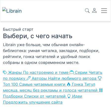
Быстрый старт
Выбери, с чего начать
Librain уже больше, чем обычная онлайн-
библиотека: умная читалка, закладки, подборки,
рейтинги, гонка читателей и удобный поиск
собраны в одном современном месте.
Жанры
По настроению и теме
Серии
Читать
по порядку
Авторы
Найти любимого автора
Топ 100
Самые читаемые книги
Гонка
Титул
месяца, месяц без рекламы и голоса читателей
Подборки
Списки от читателей
Идеи
Предложить улучшение сайта