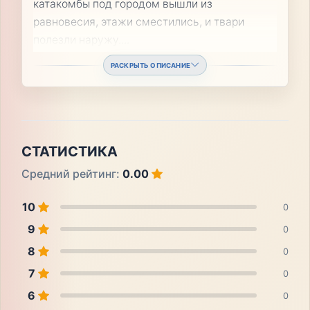
катакомбы под городом вышли из
равновесия, этажи сместились, и твари
полезли наружу.
...
РАСКРЫТЬ ОПИСАНИЕ
СТАТИСТИКА
Средний рейтинг:
0.00
10
0
9
0
8
0
7
0
6
0