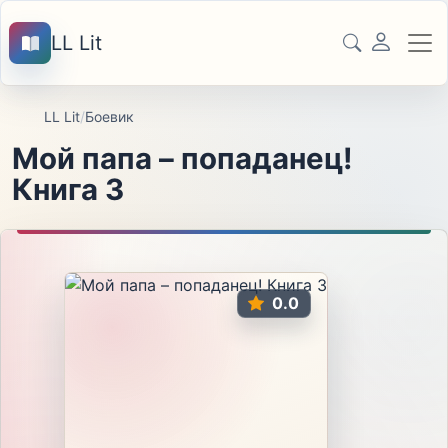
LL Lit
LL Lit
/
Боевик
Мой папа – попаданец!
Книга 3
0.0