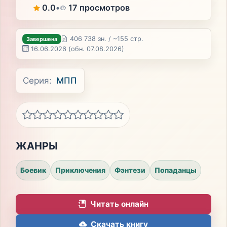
0.0
•
17 просмотров
406 738 зн. / ~155 стр.
Завершена
16.06.2026
(обн. 07.08.2026)
Серия:
МПП
ЖАНРЫ
Боевик
Приключения
Фэнтези
Попаданцы
Читать онлайн
Скачать книгу