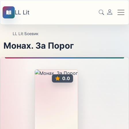
LL Lit
LL Lit
/
Боевик
Монах. За Порог
0.0