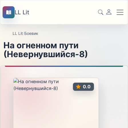
LL Lit
LL Lit
/
Боевик
На огненном пути
(Невернувшийся-8)
0.0