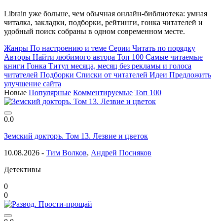
Librain уже больше, чем обычная онлайн-библиотека: умная
читалка, закладки, подборки, рейтинги, гонка читателей и
удобный поиск собраны в одном современном месте.
Жанры
По настроению и теме
Серии
Читать по порядку
Авторы
Найти любимого автора
Топ 100
Самые читаемые
книги
Гонка
Титул месяца, месяц без рекламы и голоса
читателей
Подборки
Списки от читателей
Идеи
Предложить
улучшение сайта
Новые
Популярные
Комментируемые
Топ 100
0.0
Земский докторъ. Том 13. Лезвие и цветок
10.08.2026 -
Тим Волков
,
Андрей Посняков
Детективы
0
0