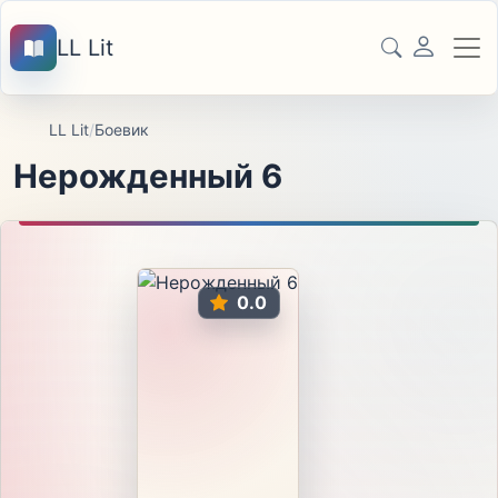
LL Lit
LL Lit
/
Боевик
Нерожденный 6
0.0