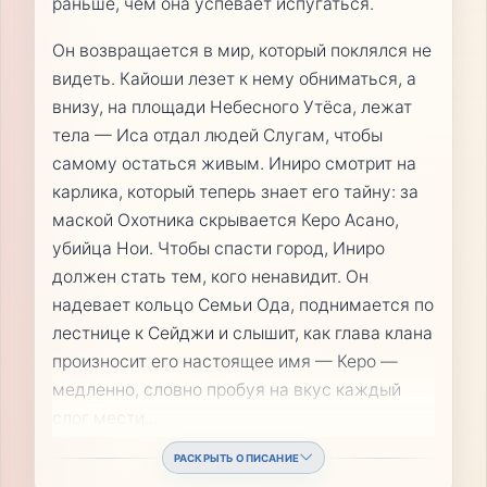
раньше, чем она успевает испугаться.
Он возвращается в мир, который поклялся не
видеть. Кайоши лезет к нему обниматься, а
внизу, на площади Небесного Утёса, лежат
тела — Иса отдал людей Слугам, чтобы
самому остаться живым. Иниро смотрит на
карлика, который теперь знает его тайну: за
маской Охотника скрывается Керо Асано,
убийца Нои. Чтобы спасти город, Иниро
должен стать тем, кого ненавидит. Он
надевает кольцо Семьи Ода, поднимается по
лестнице к Сейджи и слышит, как глава клана
произносит его настоящее имя — Керо —
медленно, словно пробуя на вкус каждый
слог мести.
...
РАСКРЫТЬ ОПИСАНИЕ