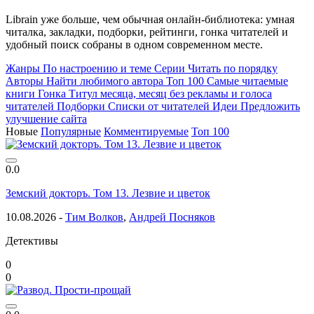
Librain уже больше, чем обычная онлайн-библиотека: умная
читалка, закладки, подборки, рейтинги, гонка читателей и
удобный поиск собраны в одном современном месте.
Жанры
По настроению и теме
Серии
Читать по порядку
Авторы
Найти любимого автора
Топ 100
Самые читаемые
книги
Гонка
Титул месяца, месяц без рекламы и голоса
читателей
Подборки
Списки от читателей
Идеи
Предложить
улучшение сайта
Новые
Популярные
Комментируемые
Топ 100
0.0
Земский докторъ. Том 13. Лезвие и цветок
10.08.2026 -
Тим Волков
,
Андрей Посняков
Детективы
0
0