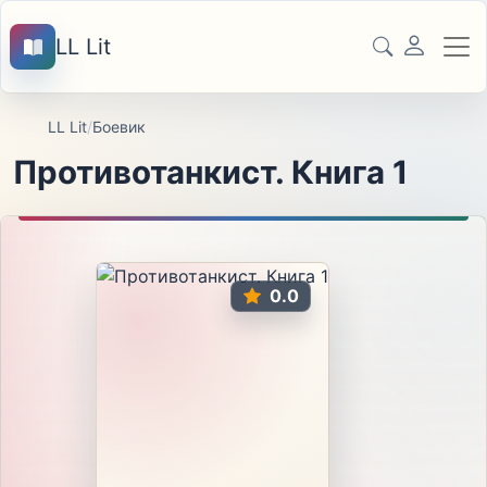
LL Lit
LL Lit
/
Боевик
Противотанкист. Книга 1
0.0