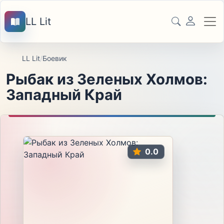
LL Lit
LL Lit
/
Боевик
Рыбак из Зеленых Холмов:
Западный Край
0.0