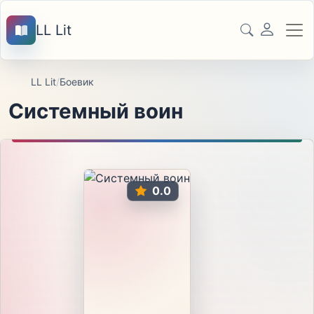
LL Lit
LL Lit
/
Боевик
Системный воин
0.0