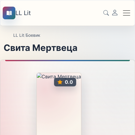
LL Lit
LL Lit
/
Боевик
Свита Мертвеца
0.0