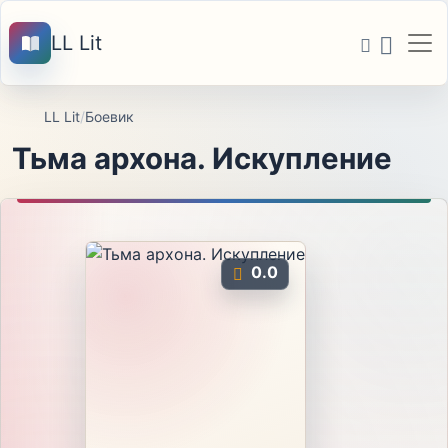
LL Lit
LL Lit
/
Боевик
Тьма архона. Искупление
0.0