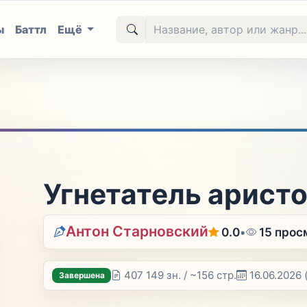
ы
Баттл
Ещё
Угнетатель аристо
Антон Старновский
0.0
•
15 прос
407 149 зн. / ~156 стр.
16.06.2026
Завершена