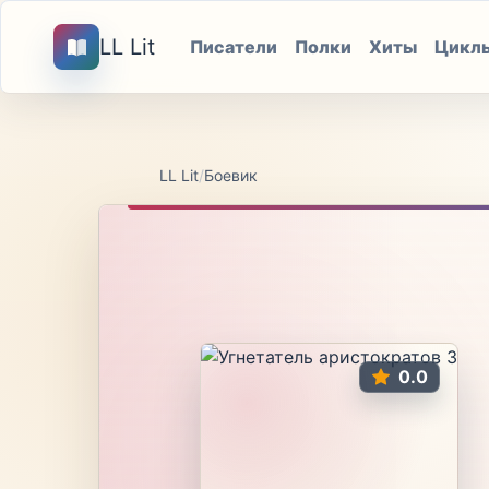
LL Lit
Писатели
Полки
Хиты
Цикл
LL Lit
/
Боевик
0.0