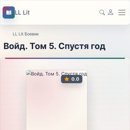
LL Lit
LL Lit
/
Боевик
Войд. Том 5. Спустя год
0.0