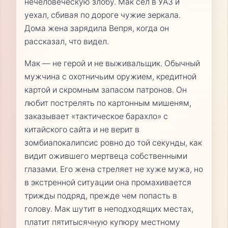
нечеловеческую злобу. Мак сел в УАЗ и
уехал, сбивая по дороге чужие зеркала.
Дома жена зарядила Вепря, когда он
рассказал, что видел.
Мак — не герой и не выживальщик. Обычный
мужчина с охотничьим оружием, кредитной
картой и скромным запасом патронов. Он
любит пострелять по картонным мишеням,
заказывает «тактическое барахло» с
китайского сайта и не верит в
зомбиапокалипсис ровно до той секунды, как
видит ожившего мертвеца собственными
глазами. Его жена стреляет не хуже мужа, но
в экстренной ситуации она промахивается
трижды подряд, прежде чем попасть в
голову. Мак шутит в неподходящих местах,
платит пятитысячную купюру местному