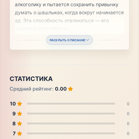
алкоголику и пытается сохранить привычку
думать о шашлыках, когда вокруг начинается
ад. Эта способность отвлекаться — его
защита и его слабость.
...
РАСКРЫТЬ ОПИСАНИЕ
СТАТИСТИКА
Средний рейтинг:
0.00
10
0
9
0
8
0
7
0