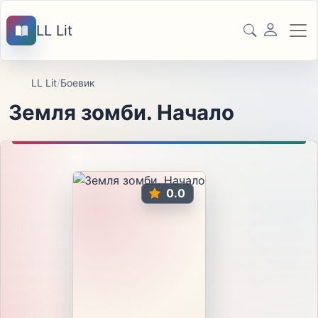
LL Lit
LL Lit
/
Боевик
Земля зомби. Начало
0.0