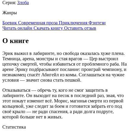
Серия:
Злоба
Жанры
Боевик
Современная проза
Приключения
Фэнтези
Читать онлайн
Скачать книгу
Оставить отзыв
О книге
Эрик выжил в лабиринте, но свобода оказалась хуже плена.
Темница, арена, монстры и стая врагов — Цер выстроил
цепочку смертей, чтобы избавиться от проблемного раба. На
арене Эрику подбрасывают послание: проиграй чемпиону, и
незнакомец спасёт Абигейл из комы. Соглашаться на чужие
условия — значит снова стать пешкой.
Отказываться — обречь ту, кого не смог защитить в
лабиринте. Он выходит на песок в последний раз, зная, что
этот нокаут изменит всё. Морис, магинья смерти из первой
кольцевой, уже следит за боем и готовится забрать его под
своё крыло — не ради спасения, а ради долга подруге,
которой больше нет в живых.
Статистика