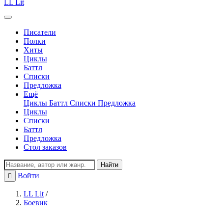
LL Lit
Писатели
Полки
Хиты
Циклы
Баттл
Списки
Предложка
Ещё
Циклы
Баттл
Списки
Предложка
Циклы
Списки
Баттл
Предложка
Стол заказов
Найти
Войти
Регистрация
LL Lit
/
Боевик