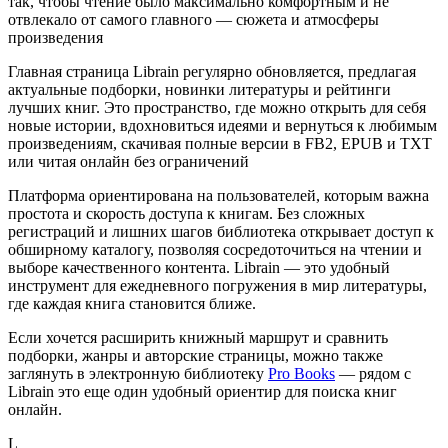
так, чтобы чтение было максимально комфортным и не
отвлекало от самого главного — сюжета и атмосферы
произведения
Главная страница Librain регулярно обновляется, предлагая
актуальные подборки, новинки литературы и рейтинги
лучших книг. Это пространство, где можно открыть для себя
новые истории, вдохновиться идеями и вернуться к любимым
произведениям, скачивая полные версии в FB2, EPUB и TXT
или читая онлайн без ограничений
Платформа ориентирована на пользователей, которым важна
простота и скорость доступа к книгам. Без сложных
регистраций и лишних шагов библиотека открывает доступ к
обширному каталогу, позволяя сосредоточиться на чтении и
выборе качественного контента. Librain — это удобный
инструмент для ежедневного погружения в мир литературы,
где каждая книга становится ближе.
Если хочется расширить книжный маршрут и сравнить
подборки, жанры и авторские страницы, можно также
заглянуть в электронную библиотеку
Pro Books
— рядом с
Librain это еще один удобный ориентир для поиска книг
онлайн.
L