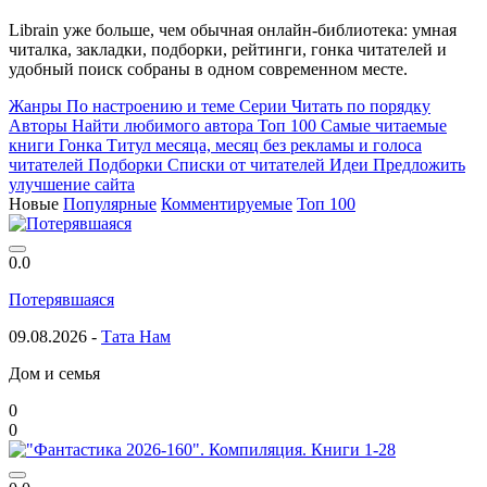
Librain уже больше, чем обычная онлайн-библиотека: умная
читалка, закладки, подборки, рейтинги, гонка читателей и
удобный поиск собраны в одном современном месте.
Жанры
По настроению и теме
Серии
Читать по порядку
Авторы
Найти любимого автора
Топ 100
Самые читаемые
книги
Гонка
Титул месяца, месяц без рекламы и голоса
читателей
Подборки
Списки от читателей
Идеи
Предложить
улучшение сайта
Новые
Популярные
Комментируемые
Топ 100
0.0
Потерявшаяся
09.08.2026 -
Тата Нам
Дом и семья
0
0