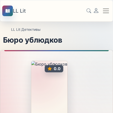
LL Lit
LL Lit
/
Детективы
Бюро ублюдков
0.0