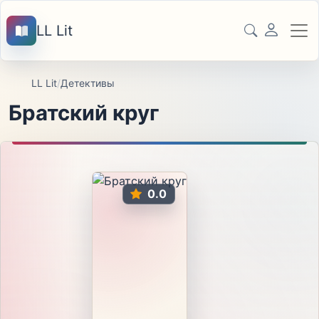
LL Lit
LL Lit
/
Детективы
Братский круг
0.0