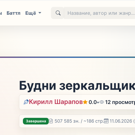
ы
Баттл
Ещё
Будни зеркальщи
Кирилл Шарапов
0.0
•
12 просмот
507 585 зн. / ~186 стр.
11.06.2026
Завершена