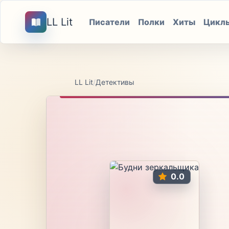
LL Lit
Писатели
Полки
Хиты
Цикл
LL Lit
/
Детективы
0.0