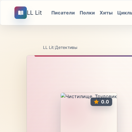
LL Lit
Писатели
Полки
Хиты
Цикл
LL Lit
/
Детективы
0.0