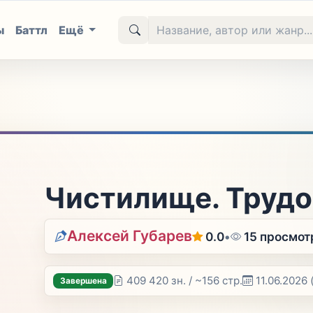
ы
Баттл
Ещё
Чистилище. Трудо
Алексей Губарев
0.0
•
15 просмот
409 420 зн. / ~156 стр.
11.06.2026
Завершена