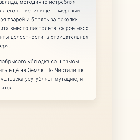
валида, методично истребляя
ела его в Чистилище — мёртвый
ая тварей и борясь за осколки
бита вместо пистолета, сырое мясо
нты целостности, а отрицательная
еря.
елобрысого ублюдка со шрамом
бить ещё на Земле. Но Чистилище
человека усугубляет мутацию, и
тится.