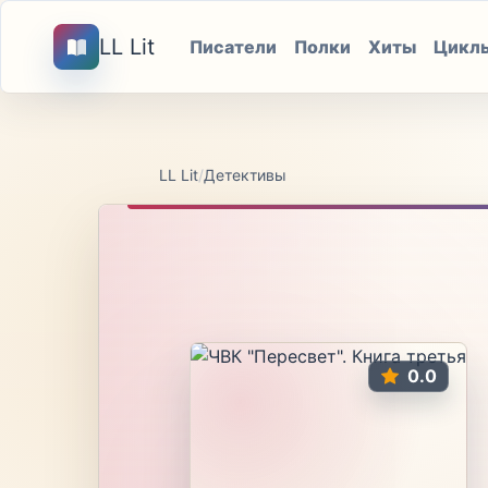
LL Lit
Писатели
Полки
Хиты
Цикл
LL Lit
/
Детективы
0.0