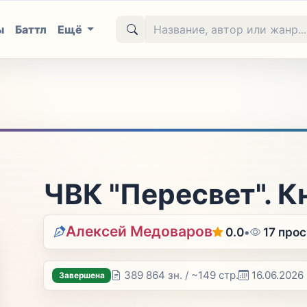
ы
Баттл
Ещё
ЧВК "Пересвет". К
Алексей Медоваров
0.0
•
17 про
389 864 зн. / ~149 стр.
16.06.2026
Завершена