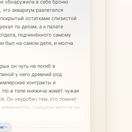
 не обнаружила в себе броню
, что аквариум разлетелся
, покрытый остатками слизистой
уехал по делам, а к палате
отдела, подчинённого самому
ем был на самом деле, и молча
рых он чуть не погиб в
пиной у него древний род
имперские контракты и
. Но в теле княжича живёт чужая
всё. Он неудобен тем, кто помнит
 изменилось, слишком многое он
ИЕ