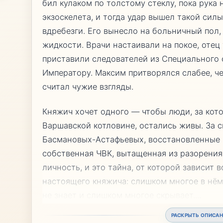
бил кулаком по толстому стеклу, пока рука
экзоскелета, и тогда удар вышел такой силы
вдребезги. Его вынесло на больничный пол
жидкости. Врачи настаивали на покое, отец 
приставили следователей из Специального 
Императору. Максим притворялся слабее, ч
считал чужие взгляды.
Княжич хочет одного — чтобы люди, за кото
Варшавской котловине, остались живы. За с
Басмановых-Астафьевых, восстановленные 
собственная ЧВК, вытащенная из разорения
личность, и это тайна, от которой зависит 
настоящего княжича: слишком многое в нём
не знает и слишком многое скрывает.
...
РАСКРЫТЬ ОПИСАН