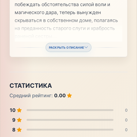
побеждать обстоятельства силой воли и
магического дара, теперь вынужден
скрываться в собственном доме, полагаясь
на преданность старого слуги и храбрость
раненой сестры.
...
РАСКРЫТЬ ОПИСАНИЕ
СТАТИСТИКА
Средний рейтинг:
0.00
10
0
9
0
8
0