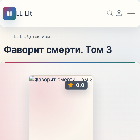
LL Lit
LL Lit
/
Детективы
Фаворит смерти. Том 3
0.0