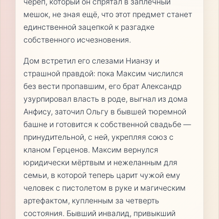
череп, который он спрятал в заплечный
мешок, не зная ещё, что этот предмет станет
единственной зацепкой к разгадке
собственного исчезновения.
Дом встретил его слезами Нианзу и
страшной правдой: пока Максим числился
без вести пропавшим, его брат Александр
узурпировал власть в роде, выгнал из дома
Анфису, заточил Ольгу в бывшей тюремной
башне и готовится к собственной свадьбе —
принудительной, с ней, укрепляя союз с
кланом Герценов. Максим вернулся
юридически мёртвым и нежеланным для
семьи, в которой теперь царит чужой ему
человек с пистолетом в руке и магическим
артефактом, купленным за четверть
состояния. Бывший инвалид, привыкший