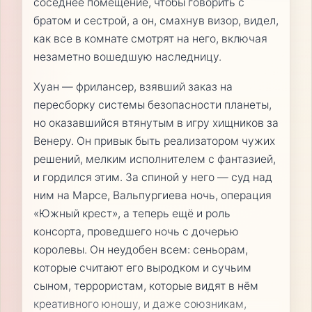
соседнее помещение, чтобы говорить с
братом и сестрой, а он, смахнув визор, видел,
как все в комнате смотрят на него, включая
незаметно вошедшую наследницу.
Хуан — фрилансер, взявший заказ на
пересборку системы безопасности планеты,
но оказавшийся втянутым в игру хищников за
Венеру. Он привык быть реализатором чужих
решений, мелким исполнителем с фантазией,
и гордился этим. За спиной у него — суд над
ним на Марсе, Вальпургиева ночь, операция
«Южный крест», а теперь ещё и роль
консорта, проведшего ночь с дочерью
королевы. Он неудобен всем: сеньорам,
которые считают его выродком и сучьим
сыном, террористам, которые видят в нём
креативного юношу, и даже союзникам,