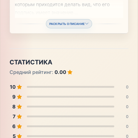
которым приходится делать вид, что его
подпись имеет значение.
...
РАСКРЫТЬ ОПИСАНИЕ
СТАТИСТИКА
Средний рейтинг:
0.00
10
0
9
0
8
0
7
0
6
0
5
0