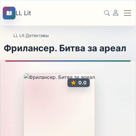
LL Lit
LL Lit
/
Детективы
Фрилансер. Битва за ареал
0.0