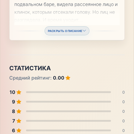
подвальном баре, видела рассеянное лицо и
клинок, которым отсекали голову. Но лиц не
разглядела. И время уходит.
...
РАСКРЫТЬ ОПИСАНИЕ
СТАТИСТИКА
Средний рейтинг:
0.00
10
0
9
0
8
0
7
0
6
0