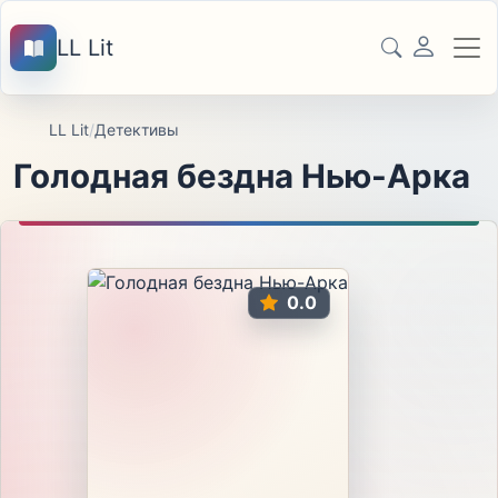
LL Lit
LL Lit
/
Детективы
Голодная бездна Нью-Арка
0.0