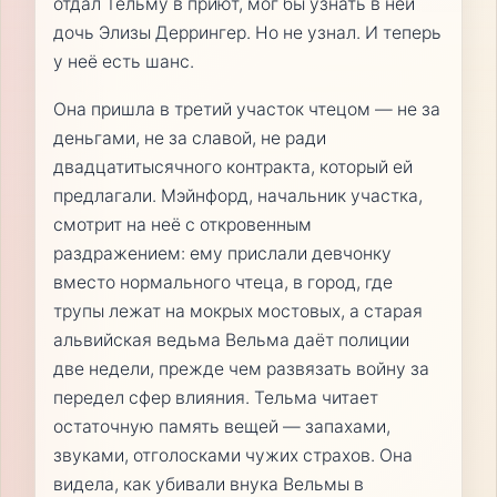
отдал Тельму в приют, мог бы узнать в ней
дочь Элизы Деррингер. Но не узнал. И теперь
у неё есть шанс.
Она пришла в третий участок чтецом — не за
деньгами, не за славой, не ради
двадцатитысячного контракта, который ей
предлагали. Мэйнфорд, начальник участка,
смотрит на неё с откровенным
раздражением: ему прислали девчонку
вместо нормального чтеца, в город, где
трупы лежат на мокрых мостовых, а старая
альвийская ведьма Вельма даёт полиции
две недели, прежде чем развязать войну за
передел сфер влияния. Тельма читает
остаточную память вещей — запахами,
звуками, отголосками чужих страхов. Она
видела, как убивали внука Вельмы в