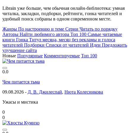
Librain уже больше, чем обычная онлайн-библиотека: умная
читалка, закладки, подборки, рейтинги, гонка читателей и
удобный поиск собраны в одном современном месте.
Жанры
По настроению и теме
Серии
Читать по порядку
Авторы
Найти любимого автора
Топ 100
Самые читаемые
книги
Гонка
Титул месяца, месяц без рекламы и голоса
читателей
Подборки
Списки от читателей
Идеи
Предложить
улучшение сайта
Новые
Популярные
Комментируемые
Топ 100
0.0
Чем питается тьма
09.08.2026 -
Д. В. Джилеспай
,
Нюта Колесникова
Ужасы и мистика
0
0