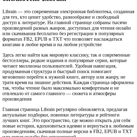
Librain — это современная электронная библиотека, созданная
для тех, кто ценит удобство, разнообразие и свободный
доступ к литературе. На главной странице собраны тысячи
произведений разных жанров, доступных для чтения онлайн
или скачивания бесплатно без регистрации в популярных
форматах FB2, EPUB и TXT что позволяет наслаждаться
книгами в любое время и на любом устройстве
Здесь легко найти как мировую классику, так и современные
бестселлеры, редкие издания и популярные серии, которые
читают миллионы пользователей. Удобная навигация,
продуманная структура и быстрый поиск помогают
мгновенно перейти к нужной книге, автору или жанру, не
тратя время на лишние действия. Каждая страница оформлена
так, чтобы чтение было максимально комфортным и не
отвлекало от самого главного — сюжета и атмосферы
произведения
Главная страница Librain регулярно обновляется, предлагая
актуальные подборки, новинки литературы и рейтинги
лучших книг. Это пространство, где можно открыть для себя
новые истории, вдохновиться идеями и вернуться к любимым
произведениям, скачивая полные версии в FB2, EPUB и TXT
или читая онлайн без ограничений