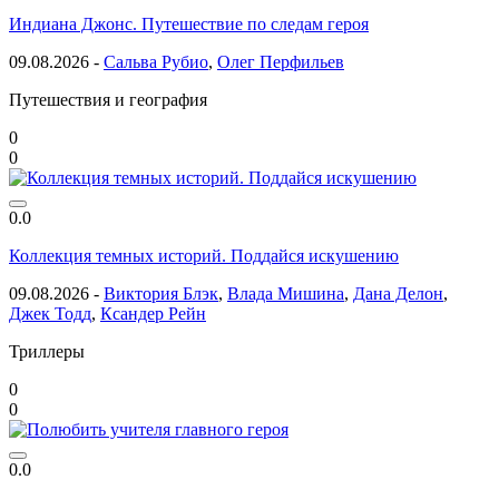
Индиана Джонс. Путешествие по следам героя
09.08.2026 -
Сальва Рубио
,
Олег Перфильев
Путешествия и география
0
0
0.0
Коллекция темных историй. Поддайся искушению
09.08.2026 -
Виктория Блэк
,
Влада Мишина
,
Дана Делон
,
Джек Тодд
,
Ксандер Рейн
Триллеры
0
0
0.0