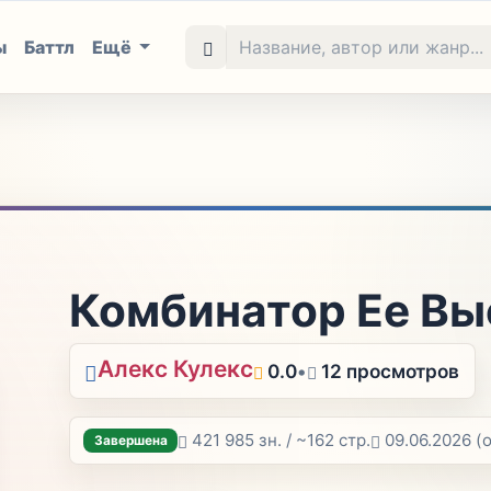
ы
Баттл
Ещё
Комбинатор Ее Вы
Алекс Кулекс
0.0
•
12 просмотров
421 985 зн. / ~162 стр.
09.06.2026
(
Завершена