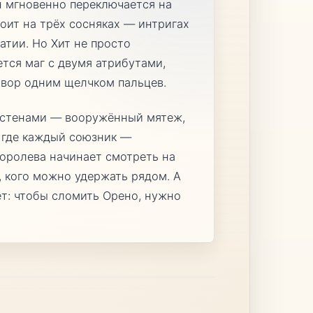
н мгновенно переключается на
тоит на трёх сосняках — интригах
атии. Но Хит не просто
тся маг с двумя атрибутами,
овор одним щелчком пальцев.
за стенами — вооружённый мятеж,
 где каждый союзник —
королева начинает смотреть на
о, кого можно удержать рядом. А
ает: чтобы сломить Орено, нужно