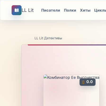
LL Lit
Писатели
Полки
Хиты
Цикл
LL Lit
/
Детективы
0.0