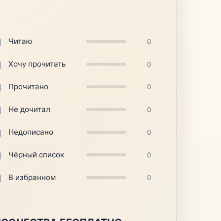
Читаю
0
Хочу прочитать
0
Прочитано
0
Не дочитал
0
Недописано
0
Чёрный список
0
В избранном
0