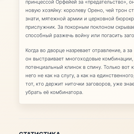
принцессой Орфейей за «предательство», о
новую хозяйку: королеву Орено, чей трон с
знати, мятежной армии и церковной бюрокр
прислужник. За покорным поклоном скрывае
способный разжечь войну или погасить заг
Когда во дворце назревает отравление, а 
он выстраивает многоходовые комбинации,
потенциальный клинок в спину. Только вот 
него не как на слугу, а как на единственног
тот, кто держит ниточки заговоров, уже зн
убрать её комбинатора.