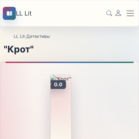
LL Lit
LL Lit
/
Детективы
"Крот"
0.0