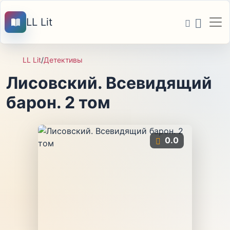
LL Lit
LL Lit
/
Детективы
Лисовский. Всевидящий
барон. 2 том
0.0