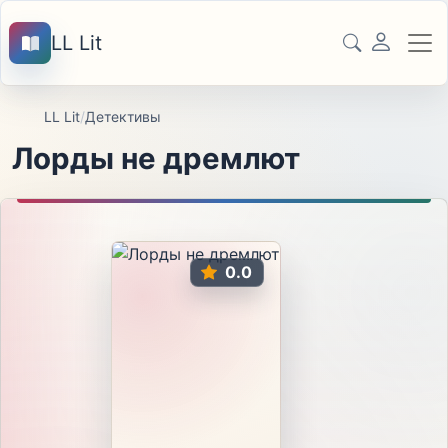
LL Lit
LL Lit
/
Детективы
Лорды не дремлют
0.0