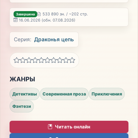
533 890 зн. / ~202 стр.
Завершена
16.06.2026
(обн. 07.08.2026)
Серия:
Драконья цепь
ЖАНРЫ
Детективы
Современная проза
Приключения
Фэнтези
Читать онлайн