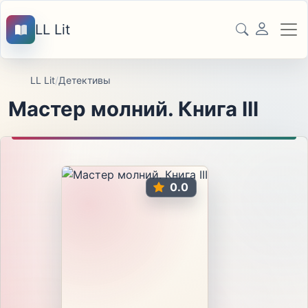
LL Lit
LL Lit
/
Детективы
Мастер молний. Книга III
0.0