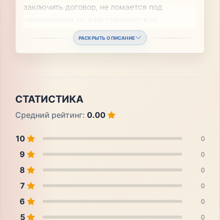
заключить договор, не ломается под
чиновниками, но и не становится их.
...
РАСКРЫТЬ ОПИСАНИЕ
СТАТИСТИКА
Средний рейтинг:
0.00
10
0
9
0
8
0
7
0
6
0
5
0