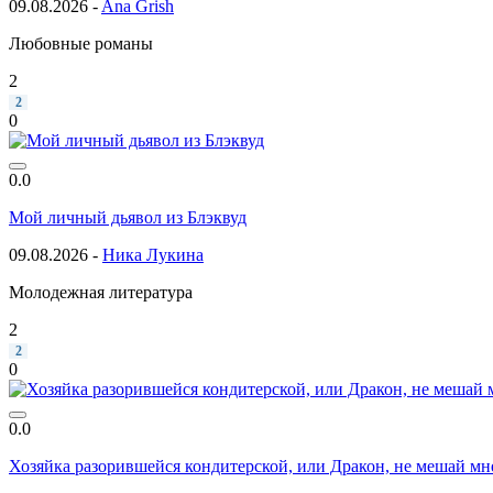
09.08.2026 -
Ana Grish
Любовные романы
2
2
0
0.0
Мой личный дьявол из Блэквуд
09.08.2026 -
Ника Лукина
Молодежная литература
2
2
0
0.0
Хозяйка разорившейся кондитерской, или Дракон, не мешай м