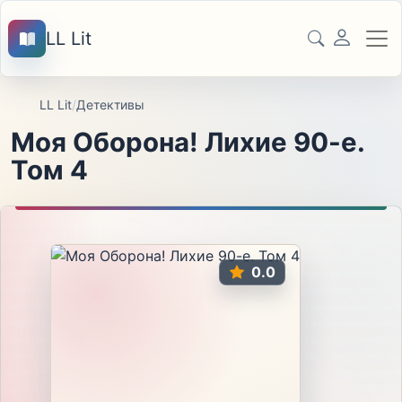
LL Lit
LL Lit
/
Детективы
Моя Оборона! Лихие 90-е.
Том 4
0.0