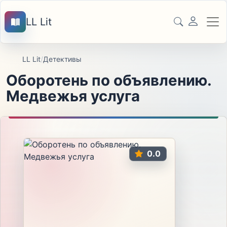
LL Lit
LL Lit
/
Детективы
Оборотень по объявлению.
Медвежья услуга
0.0