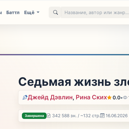
ы
Баттл
Ещё
Седьмая жизнь зл
Джейд Дэвлин
,
Рина Ских
0.0
•
342 588 зн. / ~132 стр.
16.06.2026
Завершена