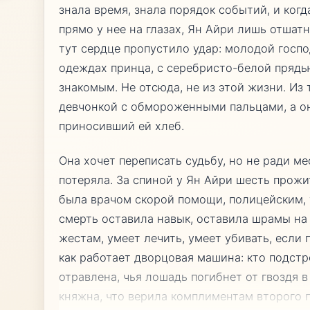
знала время, знала порядок событий, и когд
прямо у нее на глазах, Ян Айри лишь отшатн
тут сердце пропустило удар: молодой госп
одеждах принца, с серебристо-белой прядью
знакомым. Не отсюда, не из этой жизни. Из 
девчонкой с обмороженными пальцами, а о
приносивший ей хлеб.
Она хочет переписать судьбу, но не ради м
потеряла. За спиной у Ян Айри шесть прожи
была врачом скорой помощи, полицейским, 
смерть оставила навык, оставила шрамы на 
жестам, умеет лечить, умеет убивать, если 
как работает дворцовая машина: кто подстр
отравлена, чья лошадь погибнет от гвоздя в
княжна, что верила комплиментам второго п