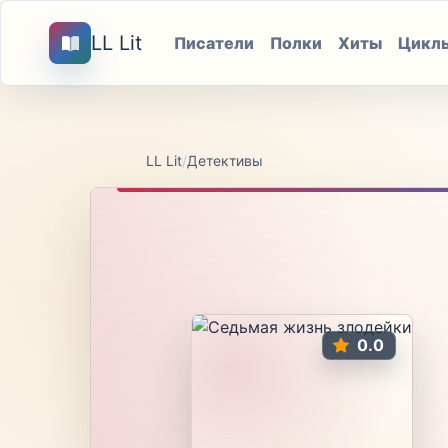
LL Lit
Писатели
Полки
Хиты
Цикл
LL Lit
/
Детективы
0.0