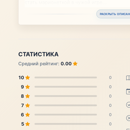
стать марионеткой в чужой игре.
...
РАСКРЫТЬ ОПИСАН
СТАТИСТИКА
Средний рейтинг:
0.00
10
0
9
0
8
0
7
0
6
0
5
0