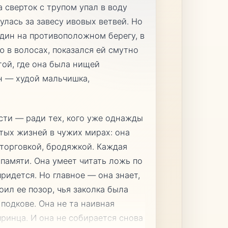
а сверток с трупом упал в воду
улась за завесу ивовых ветвей. Но
один на противоположном берегу, в
 в волосах, показался ей смутно
той, где она была нищей
н — худой мальчишка,
ести — ради тех, кого уже однажды
тых жизней в чужих мирах: она
торговкой, бродяжкой. Каждая
памяти. Она умеет читать ложь по
придется. Но главное — она знает,
оил ее позор, чья заколка была
 подкове. Она не та наивная
ринца. И она не собирается снова