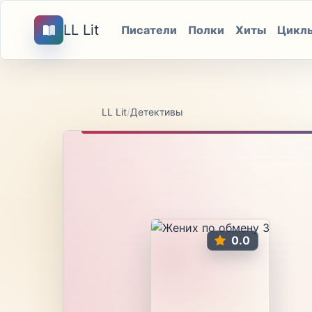
LL Lit
Писатели
Полки
Хиты
Цикл
LL Lit
/
Детективы
0.0