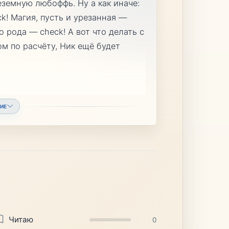
 про неземную любоффь. Ну а как иначе:
k! Магия, пусть и урезанная —
 рода — check! А вот что делать с
м по расчёту, Ник ещё будет
ИЕ
Читаю
0