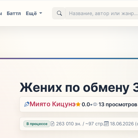
ы
Баттл
Ещё
Жених по обмену 
Миято Кицунэ
0.0
•
13 просмотров
263 010 зн. / ~97 стр.
18.06.2026
(
В процессе