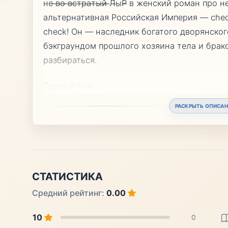
не ̶в̶о̶ ̶в̶с̶т̶р̶а̶т̶ы̶й̶ ̶Л̶ыР̶ в женский роман
альтернативная Российская Империя — chec
check! Он — наследник богатого дворянского
бэкграундом прошлого хозяина тела и брако
разбираться.
Первый том:
...
РАСКРЫТЬ ОПИСАН
СТАТИСТИКА
Средний рейтинг:
0.00
10
0