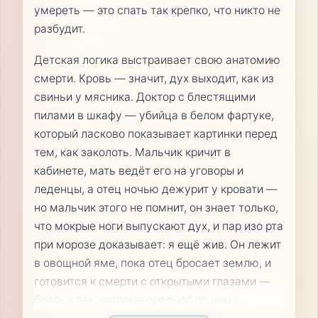
умереть — это спать так крепко, что никто не
разбудит.
Детская логика выстраивает свою анатомию
смерти. Кровь — значит, дух выходит, как из
свиньи у мясника. Доктор с блестящими
пилами в шкафу — убийца в белом фартуке,
который ласково показывает картинки перед
тем, как заколоть. Мальчик кричит в
кабинете, мать ведёт его на уговоры и
леденцы, а отец ночью дежурит у кровати —
но мальчик этого не помнит, он знает только,
что мокрые ноги выпускают дух, и пар изо рта
при морозе доказывает: я ещё жив. Он лежит
в овощной яме, пока отец бросает землю, и
готовится к смерти с открытыми глазами —
боясь слез, которые прольют по нему.
...