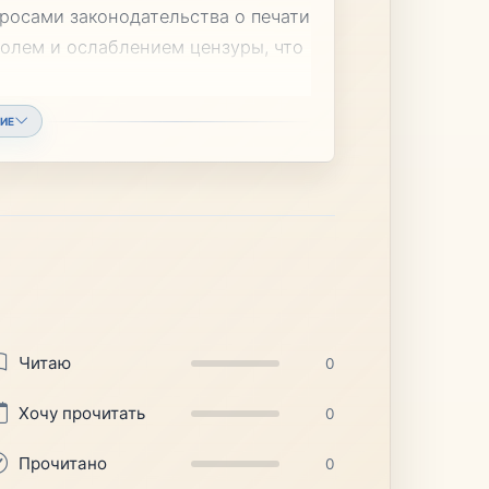
просами законодательства о печати
ролем и ослаблением цензуры, что
ИЕ
Читаю
0
Хочу прочитать
0
Прочитано
0