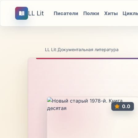
LL Lit
Писатели
Полки
Хиты
Цикл
LL Lit
/
Документальная литература
0.0