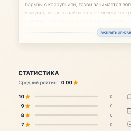
борьбы с коррупцией, герой занимается во
и медиа, пытаясь найти баланс между конт
отражает изменения в политике времени.
...
РАСКРЫТЬ ОПИСАН
СТАТИСТИКА
Средний рейтинг:
0.00
10
0
9
0
8
0
7
0