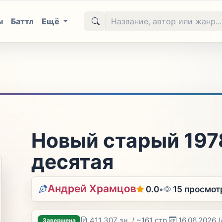
ы
Баттл
Ещё
Новый старый 1978
десятая
Андрей Храмцов
0.0
•
15 просмот
411 307 зн. / ~161 стр.
16.06.2026
(
Завершена