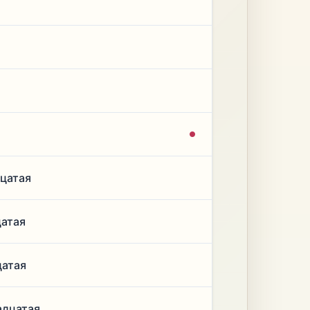
дцатая
цатая
цатая
адцатая