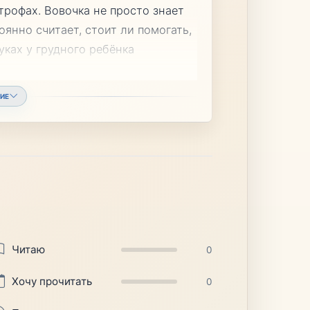
трофах. Вовочка не просто знает
янно считает, стоит ли помогать,
уках у грудного ребёнка
ИЕ
Читаю
0
Хочу прочитать
0