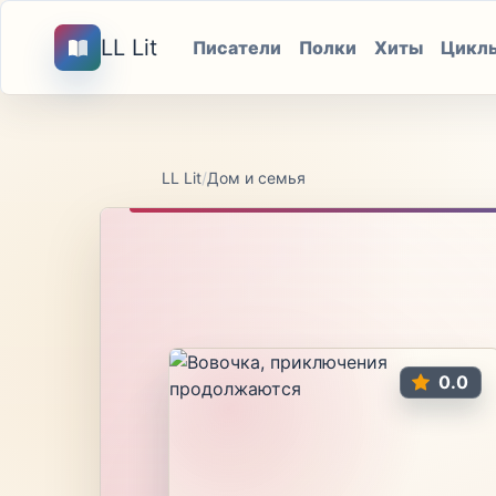
LL Lit
Писатели
Полки
Хиты
Цикл
LL Lit
/
Дом и семья
0.0