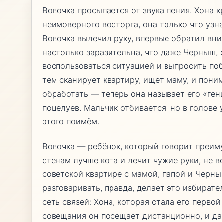
Вовочка просыпается от звука пения. Хона 
неимоверного восторга, она только что узн
Вовочка вылечил руку, впервые обратил вни
настолько заразительна, что даже Черныш,
воспользоваться ситуацией и выпросить по
тем сканирует квартиру, ищет маму, и поним
обработать — теперь она называет его «ге
поцелуев. Мальчик отбивается, но в голове 
этого поимём.
Вовочка — ребёнок, который говорит преим
стенам лучше кота и лечит чужие руки, не в
советской квартире с мамой, папой и Черн
разговаривать, правда, делает это избирате
сеть связей: Хона, которая стала его перво
совещания он посещает дистанционно, и д