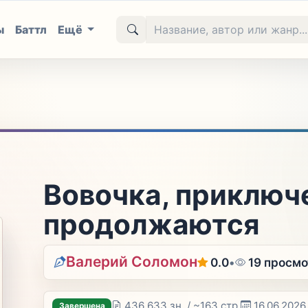
ы
Баттл
Ещё
Вовочка, приключ
продолжаются
Валерий Соломон
0.0
•
19 просм
436 633 зн. / ~163 стр.
16.06.2026
Завершена