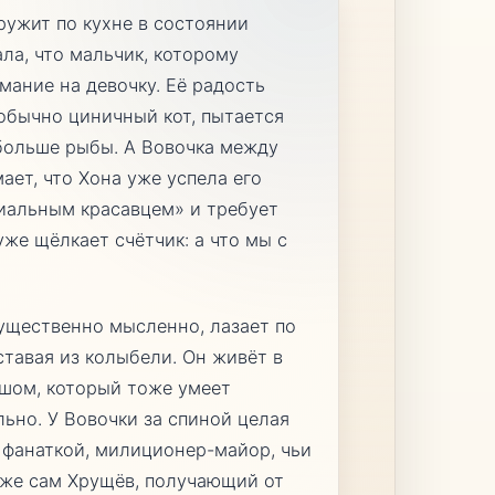
кружит по кухне в состоянии
ала, что мальчик, которому
мание на девочку. Её радость
 обычно циничный кот, пытается
больше рыбы. А Вовочка между
ает, что Хона уже успела его
ниальным красавцем» и требует
уже щёлкает счётчик: а что мы с
ущественно мысленно, лазает по
ставая из колыбели. Он живёт в
ышом, который тоже умеет
льно. У Вовочки за спиной целая
й фанаткой, милиционер-майор, чьи
аже сам Хрущёв, получающий от