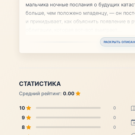
мальчика ночные послания о будущих катас
больше, чем положено младенцу, — он посто
и прикидывает, как объяснить появление в р
облигации, которая вот-вот выиграет.
...
РАСКРЫТЬ ОПИСАН
СТАТИСТИКА
Средний рейтинг:
0.00
10
0
9
0
8
0