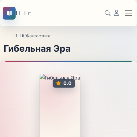
LL Lit
LL Lit
/
Фантастика
Гибельная Эра
0.0