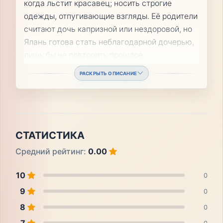
когда льстит красавец; носить строгие
одежды, отпугивающие взгляды. Её родители
считают дочь капризной или нездоровой, но
Ялань готова стать неблагодарной дочерью,
лишь бы не повторить прошлое.
...
РАСКРЫТЬ ОПИСАНИЕ
СТАТИСТИКА
Средний рейтинг:
0.00
10
0
9
0
8
0