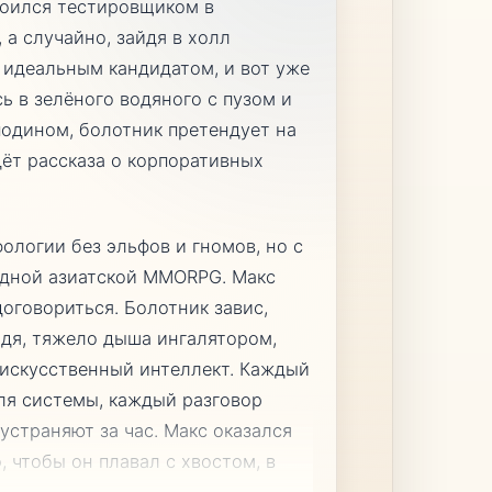
роился тестировщиком в
а случайно, зайдя в холл
 идеальным кандидатом, и вот уже
ь в зелёного водяного с пузом и
подином, болотник претендует на
дёт рассказа о корпоративных
ологии без эльфов и гномов, но с
одной азиатской MMORPG. Макс
договориться. Болотник завис,
одя, тяжело дыша ингалятором,
 искусственный интеллект. Каждый
ля системы, каждый разговор
устраняют за час. Макс оказался
, чтобы он плавал с хвостом, в
...