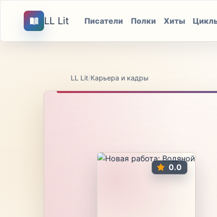
LL Lit
Писатели
Полки
Хиты
Цикл
LL Lit
/
Карьера и кадры
0.0