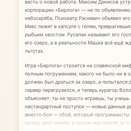
весть о новой работе. Максим Денисов уст
корпорацию «Берлога» — не по объявлению, 
небоскрёба. Психиатр Раскевич объявил его
Макс лежит в капсуле с гелем, превратившис
рыбьим хвостом. Русалки называют его гос
его озеро, а в реальности Машка всё ещё ж
льготах.
Игра «Берлога» строится на славянской миф
полным погружением, какого не было ни в 
должен был драться за озеро, а попытался 
сервер перегрузился, и теперь куратор Вол
объясняет: ты не просто играешь, ты учишь
нестандартный поступок — новые данные д
вместо боя — сбой, который программисты 
между двух миров: в одном ему платят за то
другом — жена мечтает о Питере и ипотеке.