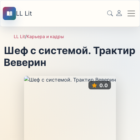
LL Lit
LL Lit
/
Карьера и кадры
Шеф с системой. Трактир
Веверин
0.0