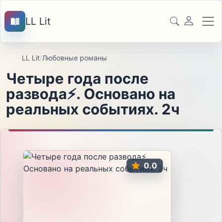
LL Lit
LL Lit
/
Любовные романы
Четыре года после
развода️⚡️. Основано на
реальных событиях. 2ч
0.0